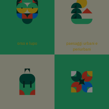
orso e lupo
paesaggi urbani e
periurbani