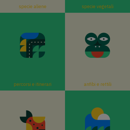
specie aliene
specie vegetali
percorsi e itinerari
anfibi e rettili