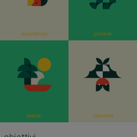
invertebrati
praterie
habitat
chirotteri
obiettivi