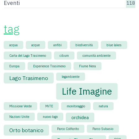
Eventi
118
tag
acqua
acque
anfibi
biodiversità
blue lakes
Carta del Lago Trasimeno
cibum
comunità ambiente
Europa
Experience Trasimeno
Fiume Nera
Lago Trasimeno
legambiente
Life Imagine
Missione Verde
MiTE
monitoraggio
natura
Nazioni Unite
nuovo logo
orchidea
Orto botanico
Parco Colfiorito
Parco Subasio