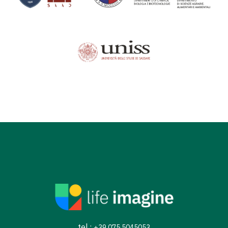
tel.:
+39 075 5045053